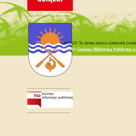
UWAGA! Ta strona używa ciasteczek (cookie
Copyright � 2048
Gminna Biblioteka Publiczna w